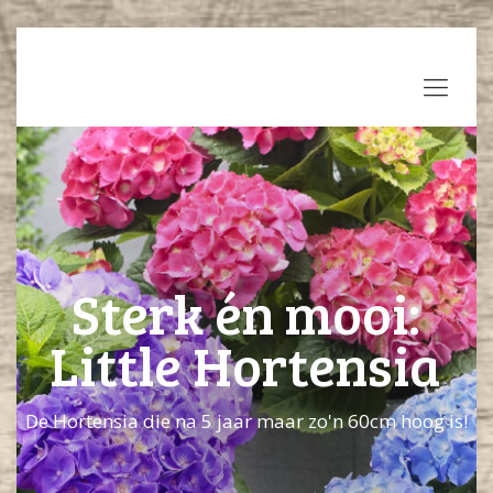
Sterk én mooi:
Little Hortensia
De Hortensia die na 5 jaar maar zo'n 60cm hoog is!