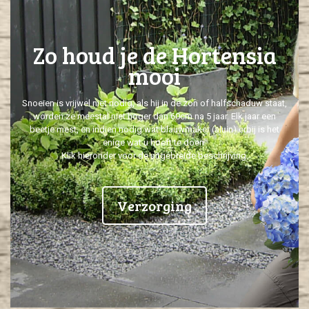
Zo houd je de Hortensia
mooi
Snoeien is vrijwel niet nodig, als hij in de zon of halfschaduw staat,
worden ze meestal niet hoger dan 60cm na 5 jaar. Elk jaar een
beetje mest, en indien nodig wat blauwmaker (aluin) erbij is het
enige wat u hoeft te doen.
Klik hieronder voor de uitgebreide beschrijving.
Verzorging