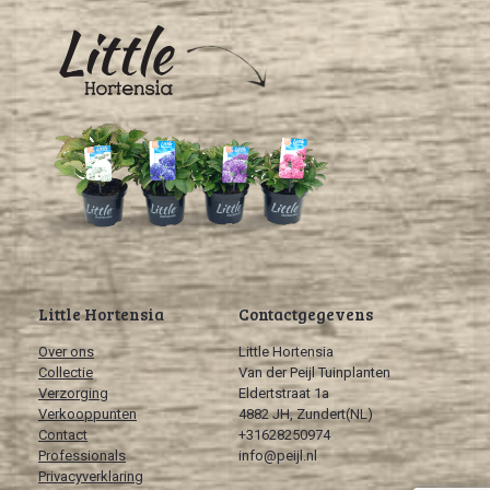
Little Hortensia
Contactgegevens
Over ons
Little Hortensia
Collectie
Van der Peijl Tuinplanten
Verzorging
Eldertstraat 1a
Verkooppunten
4882 JH, Zundert(NL)
Contact
+31628250974
Professionals
info@peijl.nl
Privacyverklaring